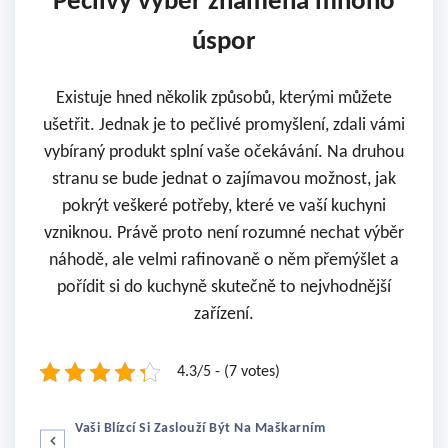
Pečlivý výběr znamená mnoho
úspor
Existuje hned několik způsobů, kterými můžete
ušetřit. Jednak je to pečlivé promyšlení, zdali vámi
vybíraný produkt splní vaše očekávání. Na druhou
stranu se bude jednat o zajímavou možnost, jak
pokrýt veškeré potřeby, které ve vaší kuchyni
vzniknou. Právě proto není rozumné nechat výběr
náhodě, ale velmi rafinovaně o něm přemýšlet a
pořídit si do kuchyně skutečně to nejvhodnější
zařízení.
4.3/5 - (7 votes)
N
Vaši Blízcí Si Zaslouží Být Na Maškarním