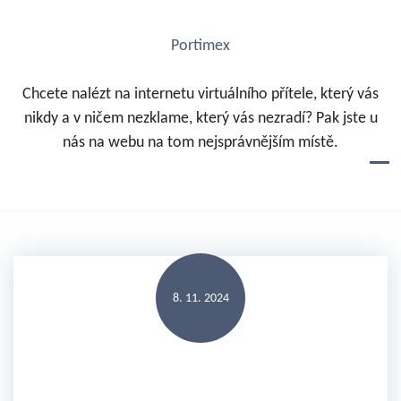
S
k
Portimex
i
p
Chcete nalézt na internetu virtuálního přítele, který vás
t
nikdy a v ničem nezklame, který vás nezradí? Pak jste u
o
nás na webu na tom nejsprávnějším místě.
c
o
n
t
e
n
8. 11. 2024
t