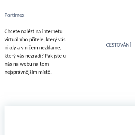
S
k
Portimex
i
p
Chcete nalézt na internetu
t
virtuálního přítele, který vás
o
CESTOVÁNÍ
nikdy a v ničem nezklame,
c
který vás nezradí? Pak jste u
o
nás na webu na tom
n
nejsprávnějším místě.
t
e
n
t