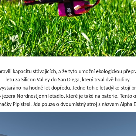
ravili kapacitu stávajících
, a že tyto umožní ekologickou přep
letu za Silicon Valley do San Diega, který trval dvě hodiny.
 vystaráno na hodně let dopředu. Jedno tohle letadýlko stojí bra
ezera Nordnestjønn letadlo, které je také na baterie. Tentokr
značky
Pipistrel
. Jde pouze o dvoumístný stroj s názvem Alpha E