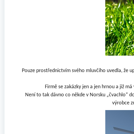
Pouze prostřednictvím svého mluvčího uvedla, že
up
Firmě se zakázky jen a jen hrnou a již má
Není to tak dávno co někde v Norsku „čvachlo“ do j
výrobce 