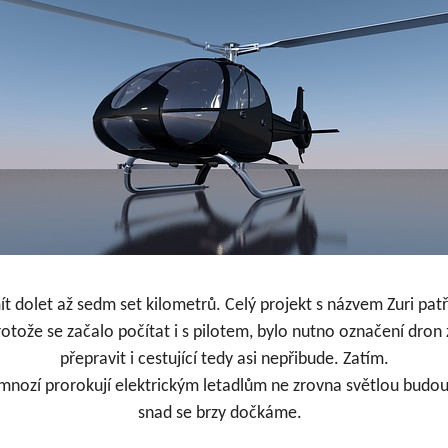
mít dolet až sedm set kilometrů. Celý
projekt s názvem Zuri
patř
rotože se začalo počítat i s pilotem, bylo nutno označení dro
přepravit i cestující tedy asi nepřibude. Zatím.
ž mnozí prorokují elektrickým letadlům ne zrovna světlou budo
snad se brzy dočkáme.