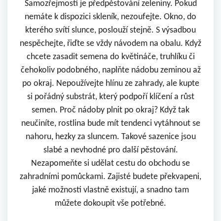
Samozřejmostí je předpěstování zeleniny. Pokud
nemáte k dispozici skleník, nezoufejte. Okno, do
kterého svítí slunce, poslouží stejně. S výsadbou
nespěchejte, řiďte se vždy návodem na obalu. Když
chcete zasadit semena do květináče, truhlíku či
čehokoliv podobného, naplňte nádobu zeminou až
po okraj. Nepoužívejte hlínu ze zahrady, ale kupte
si pořádný substrát, který podpoří klíčení a růst
semen. Proč nádoby plnit po okraj? Když tak
neučiníte, rostlina bude mít tendenci vytáhnout se
nahoru, hezky za sluncem. Takové sazenice jsou
slabé a nevhodné pro další pěstování.
Nezapomeňte si udělat cestu do obchodu se
zahradními pomůckami. Zajisté budete překvapeni,
jaké možnosti vlastně existují, a snadno tam
můžete dokoupit vše potřebné.