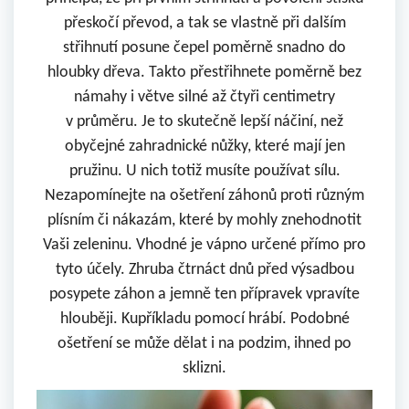
přeskočí převod, a tak se vlastně při dalším
střihnutí posune čepel poměrně snadno do
hloubky dřeva. Takto přestřihnete poměrně bez
námahy i větve silné až čtyři centimetry
v průměru. Je to skutečně lepší náčiní, než
obyčejné zahradnické nůžky, které mají jen
pružinu. U nich totiž musíte používat sílu.
Nezapomínejte na ošetření záhonů proti různým
plísním či nákazám, které by mohly znehodnotit
Vaši zeleninu. Vhodné je vápno určené přímo pro
tyto účely. Zhruba čtrnáct dnů před výsadbou
posypete záhon a jemně ten přípravek vpravíte
hlouběji. Kupříkladu pomocí hrábí. Podobné
ošetření se může dělat i na podzim, ihned po
sklizni.