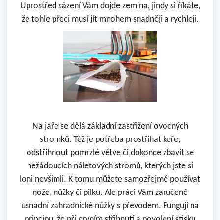
Uprostřed sázení Vám dojde zemina, jindy si říkáte,
že tohle přeci musí jít mnohem snadněji a rychleji.
Na jaře se dělá základní zastřižení ovocných
stromků. Též je potřeba prostříhat keře,
odstřihnout pomrzlé větve či dokonce zbavit se
nežádoucích náletových stromů, kterých jste si
loni nevšimli. K tomu můžete samozřejmě používat
nože, nůžky či pilku. Ale práci Vám zaručeně
usnadní zahradnické nůžky s převodem. Fungují na
principu, že při prvním střihnutí a povolení stisku