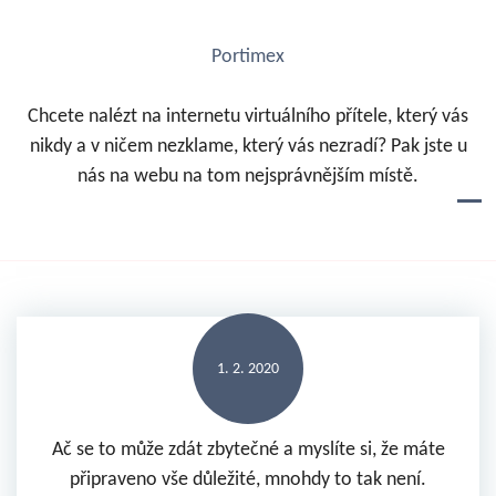
S
k
Portimex
i
p
Chcete nalézt na internetu virtuálního přítele, který vás
t
nikdy a v ničem nezklame, který vás nezradí? Pak jste u
o
nás na webu na tom nejsprávnějším místě.
c
o
n
t
e
n
1. 2. 2020
t
Ač se to může zdát zbytečné a myslíte si, že máte
připraveno vše důležité, mnohdy to tak není.